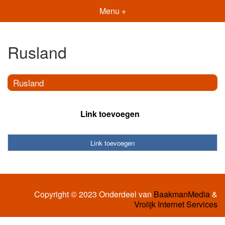
Menu +
Rusland
Rusland
Link toevoegen
Link toevoegen
Copyright © 2023 Onderdeel van
BaakmanMedia
&
Vrolijk Internet Services